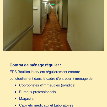
Contrat de ménage régulier :
EPS Bouillon intervient régulièrement comme
ponctuellement dans le cadre d'entretien / ménage de :
Copropriétés d'immeubles (syndics)
Bureaux professionnels
Magasins
Cabinets médicaux et Laboratoires