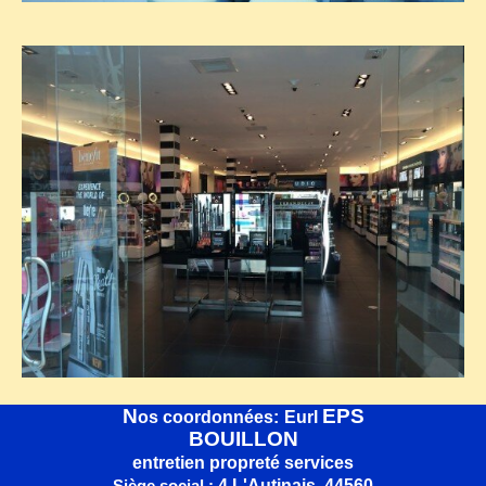
N
EPS
os coordonnées:
Eurl
BOUILLON
entretien propreté services
4 L'Autinais 44560
Siège social :