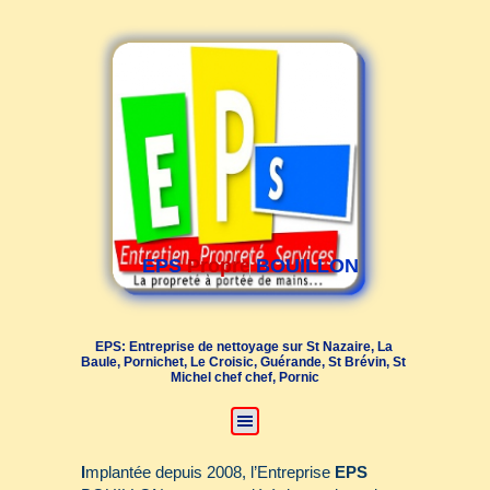
EPS
P
r
o
p
r
e
t
é
BOUILLON
EPS: Entreprise de nettoyage sur St Nazaire, La 
Baule, Pornichet, Le Croisic, Guérande, St Brévin, St 
Michel chef chef, Pornic
I
mplantée depuis 2008, l’Entreprise
EPS