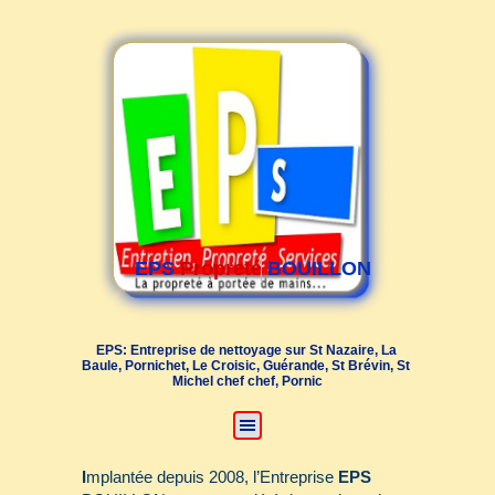
EPS
P
r
o
p
r
e
t
é
BOUILLON
EPS: Entreprise de nettoyage sur St Nazaire, La 
Baule, Pornichet, Le Croisic, Guérande, St Brévin, St 
Michel chef chef, Pornic
I
mplantée depuis 2008, l’Entreprise
EPS